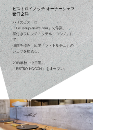
ビストロイノッチ オーナーシェフ
猪口玄洋
パリのビストロ
「Le Beaujolais d’auteuil」で修業。
星付きフレンチ「タテル・ヨシノ」に
て
研鑽を積み、広尾「ラ・トルチュ」の
シェフを務める。
2018年秋、中目黒に
「BISTRO INOCCHI」をオープン。